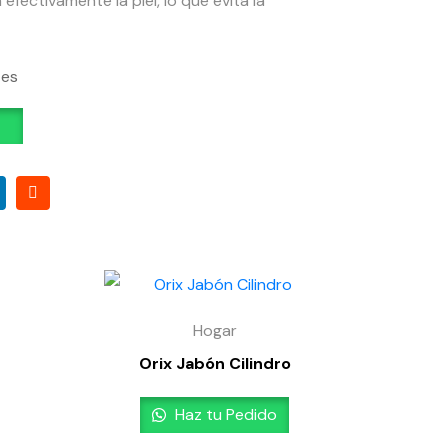
efectivamente la piel, lo que evita la
tes
Hogar
Orix Jabón Cilindro
Haz tu Pedido