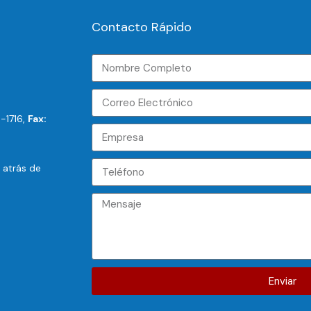
Contacto Rápido
-1716,
Fax:
, atrás de
Enviar